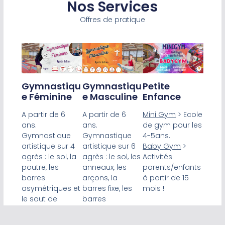
Nos Services
Offres de pratique
Gymnastiqu
Petite
Gymnastiqu
E Féminine
Enfance
E Masculine
A partir de 6
Mini Gym
> Ecole
A partir de 6
ans.
de gym pour les
ans.
Gymnastique
4-5ans.
Gymnastique
artistique sur 4
Baby Gym
>
artistique sur 6
agrès : le sol, la
Activités
agrès : le sol, les
poutre, les
parents/enfants
anneaux, les
barres
à partir de 15
arçons, la
asymétriques et
mois !
barres fixe, les
le saut de
barres
cheval.
parallèles et le
saut de cheval.