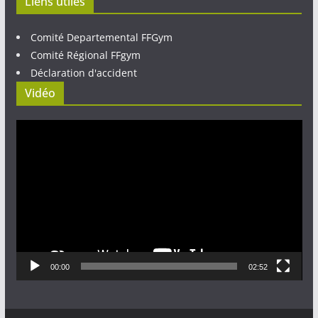
Liens utiles
Comité Departemental FFGym
Comité Régional FFgym
Déclaration d'accident
Vidéo
Lecteur
vidéo
00:00
02:52