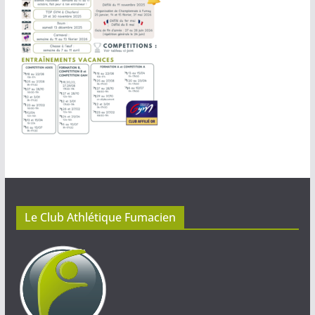
Le Club Athlétique Fumacien