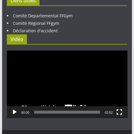
Liens utiles
Comité Departemental FFGym
Comité Régional FFgym
Déclaration d'accident
Vidéo
Lecteur
vidéo
00:00
02:52