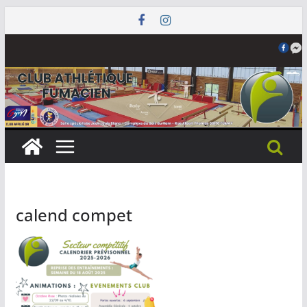
Passer
au
contenu
calend compet