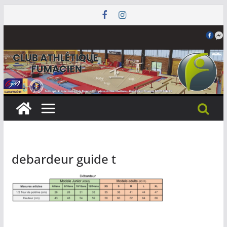
Passer
au
contenu
debardeur guide t