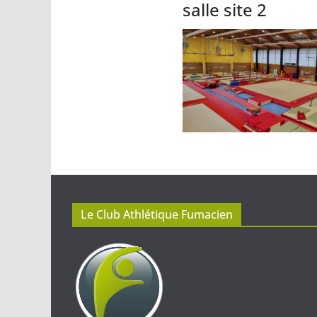
salle site 2
Le Club Athlétique Fumacien