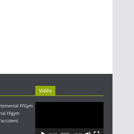
Vidéo
Lecteur
rtemental FFGym
vidéo
nal FFgym
'accident