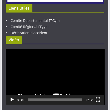
Liens utiles
Comité Departemental FFGym
Comité Régional FFgym
Déclaration d'accident
Vidéo
Lecteur
vidéo
00:00
02:52