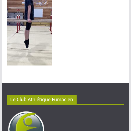
Le Club Athlétique Fumacien