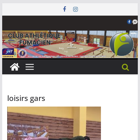
Passer
au
contenu
loisirs gars